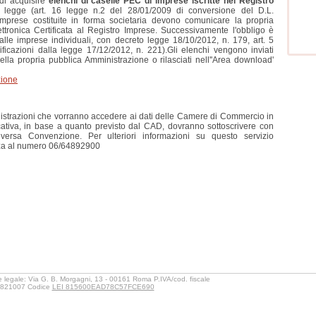
 di acquisire
elenchi di caselle PEC di imprese iscritte nel Registro
 legge (art. 16 legge n.2 del 28/01/2009 di conversione del D.L.
imprese costituite in forma societaria devono comunicare la propria
ettronica Certificata al Registro Imprese. Successivamente l'obbligo è
alle imprese individuali, con decreto legge 18/10/2012, n. 179, art. 5
ificazioni dalla legge 17/12/2012, n. 221).Gli elenchi vengono inviati
lla propria pubblica Amministrazione o rilasciati nell''Area download'
zione
strazioni che vorranno accedere ai dati delle Camere di Commercio in
ativa, in base a quanto previsto dal CAD, dovranno sottoscrivere con
ersa Convenzione. Per ulteriori informazioni su questo servizio
enza al numero 06/64892900
 legale: Via G. B. Morgagni, 13 - 00161 Roma P.IVA/cod. fiscale
821007 Codice
LEI 815600EAD78C57FCE690