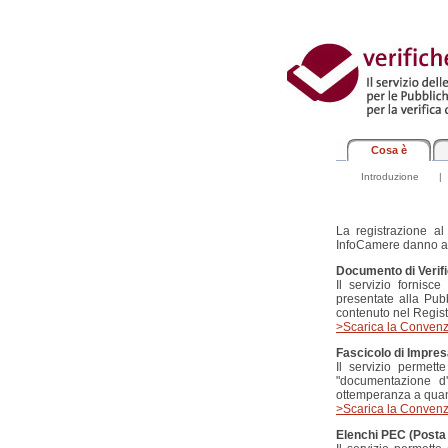
Cosa è
Introduzione
|
La registrazione al
InfoCamere danno acc
Documento di Verifi
Il servizio fornisce
presentate alla Pub
contenuto nel Regist
>Scarica la Conven
Fascicolo di Impre
Il servizio permette
"documentazione d'i
ottemperanza a quant
>Scarica la Conven
Elenchi PEC (Posta 