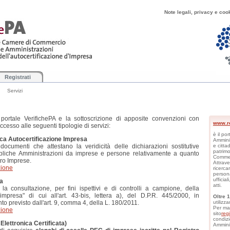
Note legali, privacy e coo
Registrati
Servizi
 portale VerifichePA e la sottoscrizione di apposite convenzioni con
www.re
esso alle seguenti tipologie di servizi:
è il po
ca Autocertificazione Impresa
Amminis
 documenti che attestano la veridicità delle dichiarazioni sostitutive
e citta
patrimo
bliche Amministrazioni da imprese e persone relativamente a quanto
Commer
ro Imprese.
Attrave
zione
ricerca
persona
ufficial
sa
atti.
 la consultazione, per fini ispettivi e di controlli a campione, della
mpresa" di cui all'art. 43-bis, lettera a), del D.P.R. 445/2000, in
Oltre 
o previsto dall'art. 9, comma 4, della L. 180/2011.
utilizza
Per mag
zione
sito
reg
condizi
Elettronica Certificata)
Amminis