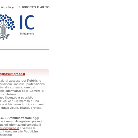
kie policy
SUPPORTO E AIUTO
gistroimprese.it
rtale di accesso per Pubbliche
trazioni, imprese, professionisti
dini alla consultazione del
nio informativo delle Camere di
cio italiane.
rso il portale è possibile
re via web un'impresa o una
 e richiederne tutti i documenti
i, quali: visure, bilanci, protesti,
1.400 Amministrazioni
oggi
no i servizi di registroimprese.it.
giori informazioni consulta il
istroimprese.it
e verifica le
oni riservate alle Pubbliche
trazioni.