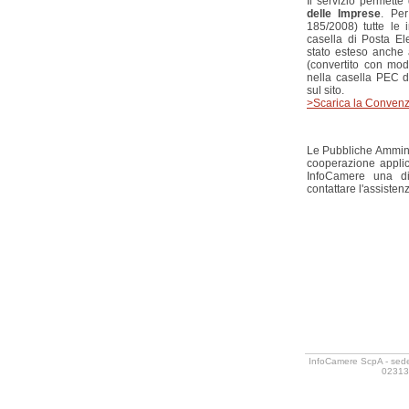
Il servizio permette
delle Imprese
. Per
185/2008) tutte le 
casella di Posta El
stato esteso anche 
(convertito con mod
nella casella PEC de
sul sito.
>Scarica la Conven
Le Pubbliche Ammini
cooperazione applic
InfoCamere una div
contattare l'assist
InfoCamere ScpA - sede
02313